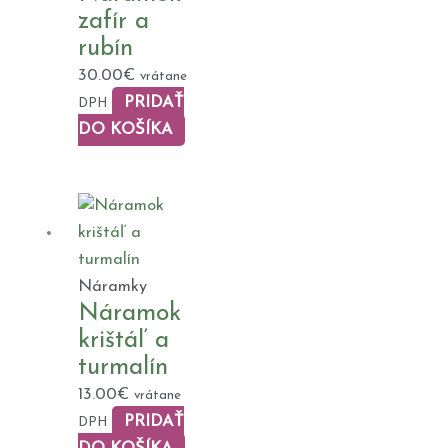
zafír a
rubín
30.00
€
vrátane
PRIDAŤ
DPH
DO KOŠÍKA
Náramky
Náramok
krištáľ a
turmalín
13.00
€
vrátane
PRIDAŤ
DPH