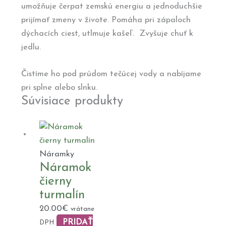
umožňuje čerpat zemskú energiu a jednoduchšie
prijímať zmeny v živote. Pomáha pri zápaloch
dýchacích ciest, utlmuje kašeľ. Zvyšuje chuť k
jedlu.
Čistíme ho pod prúdom tečúcej vody a nabíjame
pri splne alebo slnku.
Súvisiace produkty
Náramky
Náramok
čierny
turmalín
20.00
€
vrátane
PRIDAŤ
DPH